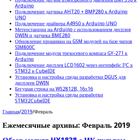
Arduino
Подключение датчика AHT20 + BMP280 к Arduino
UNO
Подключение драйвера A4950 к Arduino UNO
Метеостанции на Arduino с использованием дисплея
DWIN и датчика BME280
Обновление прошивки на GSM модулей на базе чипов
SIM800C
Подключение модуля трехосевого компаса GY-271 к
Arduino
Подключение дисплея LCD1602 через интерфейс I²C к
STM32 в CubeIDE
Установка и настройка среды разработки DGUS для
дисплеев DWIN
Бегущая строка на WS2812B, 16х16
Установка и настройка среды разработки
STM32CubeIDE
Главная
/
2019
/
Февраль
Ежемесячные архивы:
Февраль 2019