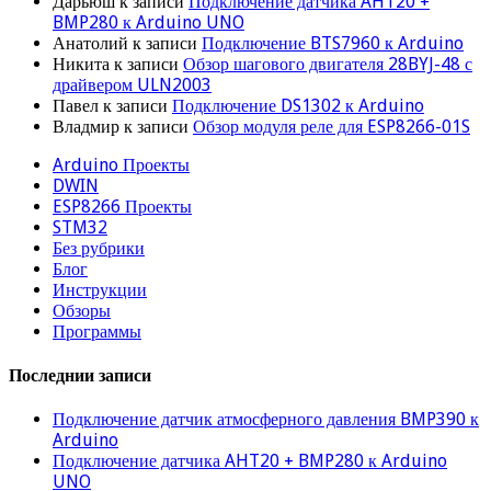
Дарьюш
к записи
Подключение датчика AHT20 +
BMP280 к Arduino UNO
Анатолий
к записи
Подключение BTS7960 к Arduino
Никита
к записи
Обзор шагового двигателя 28BYJ-48 с
драйвером ULN2003
Павел
к записи
Подключение DS1302 к Arduino
Владмир
к записи
Обзор модуля реле для ESP8266-01S
Arduino Проекты
DWIN
ESP8266 Проекты
STM32
Без рубрики
Блог
Инструкции
Обзоры
Программы
Последнии записи
Подключение датчик атмосферного давления BMP390 к
Arduino
Подключение датчика AHT20 + BMP280 к Arduino
UNO