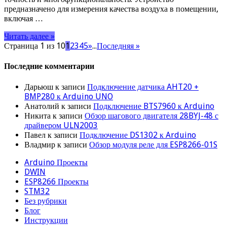
предназначено для измерения качества воздуха в помещении,
включая …
Читать далее »
Страница 1 из 10
1
2
3
4
5
»
...
Последняя »
Последние комментарии
Дарьюш
к записи
Подключение датчика AHT20 +
BMP280 к Arduino UNO
Анатолий
к записи
Подключение BTS7960 к Arduino
Никита
к записи
Обзор шагового двигателя 28BYJ-48 с
драйвером ULN2003
Павел
к записи
Подключение DS1302 к Arduino
Владмир
к записи
Обзор модуля реле для ESP8266-01S
Arduino Проекты
DWIN
ESP8266 Проекты
STM32
Без рубрики
Блог
Инструкции