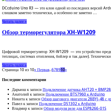
DCcduino Uno R3 — это клон одной из последних версий Ardu
слишком заметно технически, а особенно не заметно …
Читать далее »
Обзор терморегулятора XH-W1209
Цифровой терморегулятор XH-W1209 — это устройство предназ
теплицах, системах отопления, бойлер и так далее). Техниче
Читать далее »
Страница 10 из 10
« Первая
...
6
7
8
9
10
»
Последние комментарии
Дарьюш
к записи
Подключение датчика AHT20 + BMP28
Анатолий
к записи
Подключение BTS7960 к Arduino
Никита
к записи
Обзор шагового двигателя 28BYJ-48 с 
Павел
к записи
Подключение DS1302 к Arduino
Владмир
к записи
Обзор модуля реле для ESP8266-01S