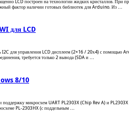
ращенно LCD построен на технологии жидких кристаллов. При п
ажный фактор наличии готовых библиотек для Arduino. Из …
TWI для LCD
ль I2C для управления LCD дисплеем (2×16 / 20х4) с помощью A
единения, требуется только 2 вывода (SDA и …
dows 8/10
о и поддержку микросхем UART PL2303X (Chip Rev A) и PL2303X 
кросхеме PL-2303HX (с поддельным …