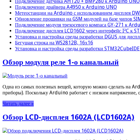
Подключение датчика AHT20 + BMP280 к Arduino UNO
Подключение драйвера A4950 к Arduino UNO
Метеостанции на Arduino с использованием дисплея D
Обновление прошивки на GSM модулей на базе чипов S
Подключение модуля трехосевого компаса GY-271 к Ard
Подключение дисплея LCD1602 через интерфейс I²C к 
Установка и настройка среды разработки DGUS для дисп
Бегущая строка на WS2812B, 16х16
Установка и настройка среды разработки STM32CubeIDE
Обзор модуля реле 1-о канальный
Одна из самых полезных вещей, которую можно сделать на Ar
приборы). Поскольку Arduino работает с низким напряжение, 
Читать далее »
Обзор LCD-дисплея 1602A (LCD1602A)