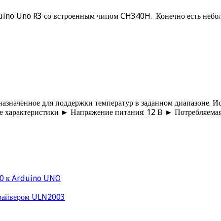
ino Uno R3 со встроенным чипом CH340H. Конечно есть неболь
наченное для поддержки температур в заданном диапазоне. Исп
ские характеристики ► Напряжение питания: 12 В ► Потребляема
0 к Arduino UNO
драйвером ULN2003