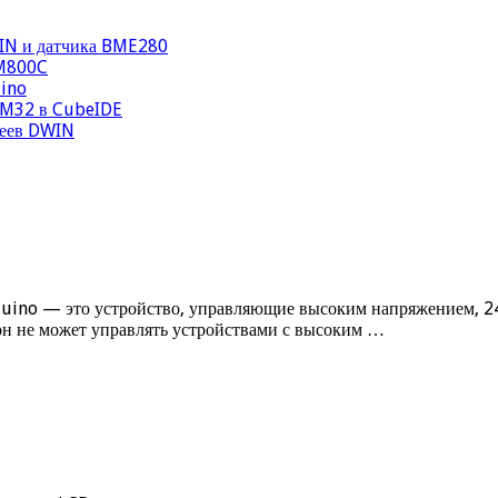
WIN и датчика BME280
IM800C
uino
STM32 в CubeIDE
леев DWIN
duino — это устройство, управляющие высоким напряжением, 24
он не может управлять устройствами с высоким …