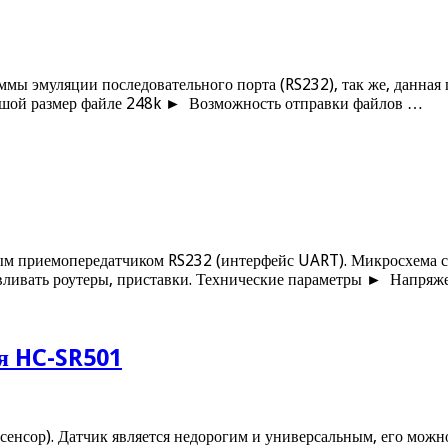
мы эмуляции последовательного порта (RS232), так же, данная
льшой размер файле 248k ► Возможность отправки файлов …
ым приемопередатчиком RS232 (интерфейс UART). Микросхема с
авливать роутеры, приставки. Технические параметры ► Напря
я HC-SR501
 сенсор). Датчик является недорогим и универсальным, его можно