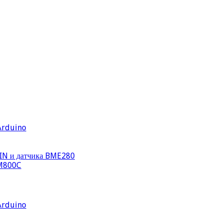
Arduino
WIN и датчика BME280
IM800C
Arduino