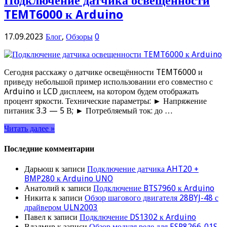
Подключение датчика освещенности
TEMT6000 к Arduino
17.09.2023
Блог
,
Обзоры
0
Сегодня расскажу о датчике освещённости TEMT6000 и
приведу небольшой пример использовании его совместно с
Arduino и LCD дисплеем, на котором будем отображать
процент яркости. Технические параметры: ► Напряжение
питания: 3.3 — 5 В; ► Потребляемый ток: до …
Читать далее »
Последние комментарии
Дарьюш
к записи
Подключение датчика AHT20 +
BMP280 к Arduino UNO
Анатолий
к записи
Подключение BTS7960 к Arduino
Никита
к записи
Обзор шагового двигателя 28BYJ-48 с
драйвером ULN2003
Павел
к записи
Подключение DS1302 к Arduino
Владмир
к записи
Обзор модуля реле для ESP8266-01S