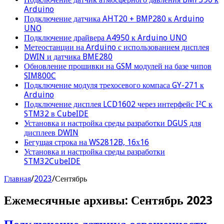
Arduino
Подключение датчика AHT20 + BMP280 к Arduino
UNO
Подключение драйвера A4950 к Arduino UNO
Метеостанции на Arduino с использованием дисплея
DWIN и датчика BME280
Обновление прошивки на GSM модулей на базе чипов
SIM800C
Подключение модуля трехосевого компаса GY-271 к
Arduino
Подключение дисплея LCD1602 через интерфейс I²C к
STM32 в CubeIDE
Установка и настройка среды разработки DGUS для
дисплеев DWIN
Бегущая строка на WS2812B, 16х16
Установка и настройка среды разработки
STM32CubeIDE
Главная
/
2023
/
Сентябрь
Ежемесячные архивы:
Сентябрь 2023