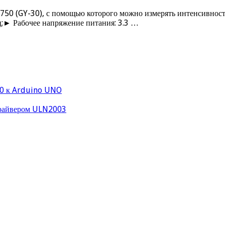
750 (GY-30), с помощью которого можно измерять интенсивност
ц;► Рабочее напряжение питания: 3.3 …
0 к Arduino UNO
драйвером ULN2003