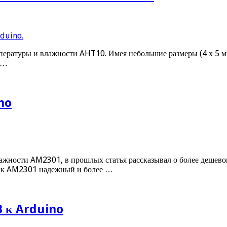
пературы и влажности AHT10. Имея небольшие размеры (4 х 5 мм
 …
no
лажности AM2301, в прошлых статья рассказывал о более дешев
чик AM2301 надежный и более …
 к Arduino