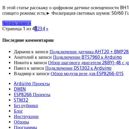
В этой статье расскажу о цифровом датчике освещенности BH1
спящего режима: есть;► Фильтрация световых шумов: 50/60 Г
Читать далее »
Страница 1 из 4
1
2
3
4
»
Последние комментарии
Дарьюш
к записи
Подключение датчика AHT20 + BMP28
Анатолий
к записи
Подключение BTS7960 к Arduino
Никита
к записи
Обзор шагового двигателя 28BYJ-48 с 
Павел
к записи
Подключение DS1302 к Arduino
Владмир
к записи
Обзор модуля реле для ESP8266-01S
Arduino Проекты
DWIN
ESP8266 Проекты
STM32
Без рубрики
Блог
Инструкции
Обзоры
Программы