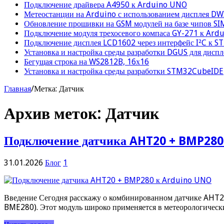
Подключение драйвера A4950 к Arduino UNO
Метеостанции на Arduino с использованием дисплея D
Обновление прошивки на GSM модулей на базе чипов S
Подключение модуля трехосевого компаса GY-271 к Ard
Подключение дисплея LCD1602 через интерфейс I²C к 
Установка и настройка среды разработки DGUS для дисп
Бегущая строка на WS2812B, 16х16
Установка и настройка среды разработки STM32CubeIDE
Главная
/
Метка:
Датчик
Архив меток:
Датчик
Подключение датчика AHT20 + BMP280
31.01.2026
Блог
1
Введение Сегодня расскажу о комбинированном датчике AHT20
BME280). Этот модуль широко применяется в метеорологическ