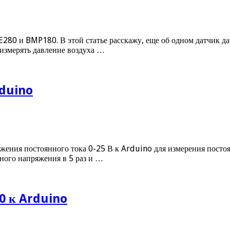
BME280 и BMP180. В этой статье расскажу, еще об одном датчик
измерять давление воздуха …
rduino
жения постоянного тока 0-25 В к Arduino для измерения посто
ного напряжения в 5 раз и …
0 к Arduino