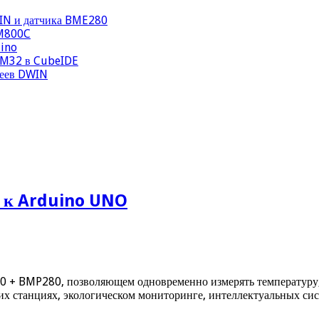
WIN и датчика BME280
IM800C
uino
STM32 в CubeIDE
леев DWIN
 к Arduino UNO
 + BMP280, позволяющем одновременно измерять температуру, 
их станциях, экологическом мониторинге, интеллектуальных си