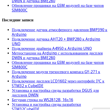
DWIN и датчика BME280
Обновление прошивки на GSM модулей на базе чипов
SIM800C
Последние записи
Подключение датчик атмосферного давления BMP390 к
Arduino
Подключение датчика AHT20 + BMP280 к Arduino
UNO
Подключение драйвера A4950 к Arduino UNO
Метеостанции на Arduino с использованием дисплея
DWIN и датчика BME280
Обновление прошивки на GSM модулей на базе чипов
SIM800C
Подключение модуля трехосевого компаса GY-271 к
Arduino
Подключение дисплея LCD1602 через интерфейс I²C к
STM32 в CubeIDE
Установка и настройка среды разработки DGUS для
дисплеев DWIN
Бегущая строка на WS2812B, 16х16
Установка и настройка среды разработки
STM32CubeIDE