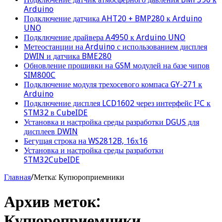
Arduino
Подключение датчика AHT20 + BMP280 к Arduino
UNO
Подключение драйвера A4950 к Arduino UNO
Метеостанции на Arduino с использованием дисплея
DWIN и датчика BME280
Обновление прошивки на GSM модулей на базе чипов
SIM800C
Подключение модуля трехосевого компаса GY-271 к
Arduino
Подключение дисплея LCD1602 через интерфейс I²C к
STM32 в CubeIDE
Установка и настройка среды разработки DGUS для
дисплеев DWIN
Бегущая строка на WS2812B, 16х16
Установка и настройка среды разработки
STM32CubeIDE
Главная
/
Метка:
Купюроприемники
Архив меток:
Купюроприемники