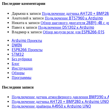
Последние комментарии
Дарьюш
к записи
Подключение датчика AHT20 + BMP28
Анатолий
к записи
Подключение BTS7960 к Arduino
Никита
к записи
Обзор шагового двигателя 28BYJ-48 с 
Павел
к записи
Подключение DS1302 к Arduino
Владмир
к записи
Обзор модуля реле для ESP8266-01S
Arduino Проекты
DWIN
ESP8266 Проекты
STM32
Без рубрики
Блог
Инструкции
Обзоры
Программы
Последнии записи
Подключение датчик атмосферного давления BMP390 к 
Подключение датчика AHT20 + BMP280 к Arduino UNO
Подключение драйвера A4950 к Arduino UNO