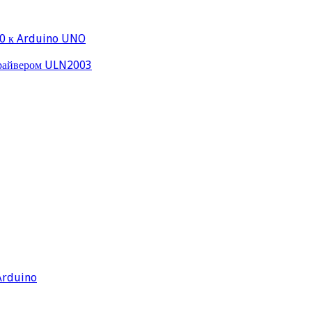
0 к Arduino UNO
драйвером ULN2003
Arduino