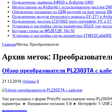
Подключение драйвера A4950 к Arduino UNO
Метеостанции на Arduino с использованием дисплея D
Обновление прошивки на GSM модулей на базе чипов S
Подключение модуля трехосевого компаса GY-271 к Ard
Подключение дисплея LCD1602 через интерфейс I²C к 
Установка и настройка среды разработки DGUS для дисп
Бегущая строка на WS2812B, 16х16
Установка и настройка среды разработки STM32CubeIDE
Главная
/
Метка:
Преобразователи
Архив меток:
Преобразовател
Обзор преобразователя PL2303TA с каб
21.12.2016
Обзоры
0
Уже рассказывал о фирме ProLific выпускавшая чипы PL2303HX
параметры ► Напряжение питания: 5 В ► Интерфейс 1: USB 2