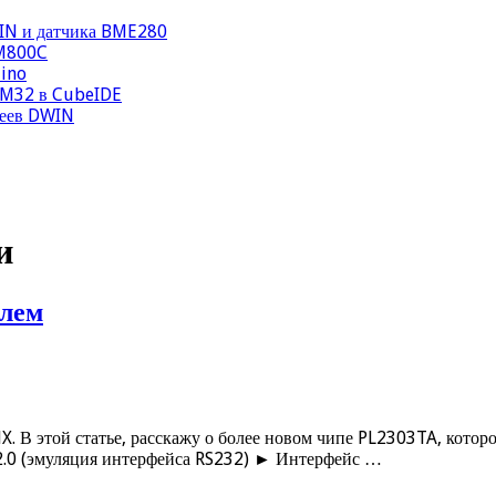
WIN и датчика BME280
IM800C
uino
STM32 в CubeIDE
леев DWIN
и
елем
. В этой статье, расскажу о более новом чипе PL2303TA, котор
.0 (эмуляция интерфейса RS232) ► Интерфейс …