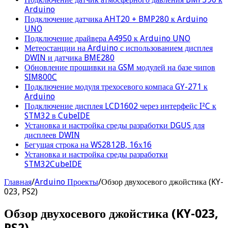
Arduino
Подключение датчика AHT20 + BMP280 к Arduino
UNO
Подключение драйвера A4950 к Arduino UNO
Метеостанции на Arduino с использованием дисплея
DWIN и датчика BME280
Обновление прошивки на GSM модулей на базе чипов
SIM800C
Подключение модуля трехосевого компаса GY-271 к
Arduino
Подключение дисплея LCD1602 через интерфейс I²C к
STM32 в CubeIDE
Установка и настройка среды разработки DGUS для
дисплеев DWIN
Бегущая строка на WS2812B, 16х16
Установка и настройка среды разработки
STM32CubeIDE
Главная
/
Arduino Проекты
/
Обзор двухосевого джойстика (KY-
023, PS2)
Обзор двухосевого джойстика (KY-023,
PS2)