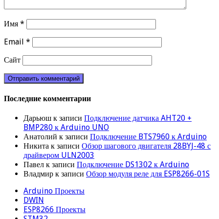
Имя
*
Email
*
Сайт
Последние комментарии
Дарьюш
к записи
Подключение датчика AHT20 +
BMP280 к Arduino UNO
Анатолий
к записи
Подключение BTS7960 к Arduino
Никита
к записи
Обзор шагового двигателя 28BYJ-48 с
драйвером ULN2003
Павел
к записи
Подключение DS1302 к Arduino
Владмир
к записи
Обзор модуля реле для ESP8266-01S
Arduino Проекты
DWIN
ESP8266 Проекты
STM32