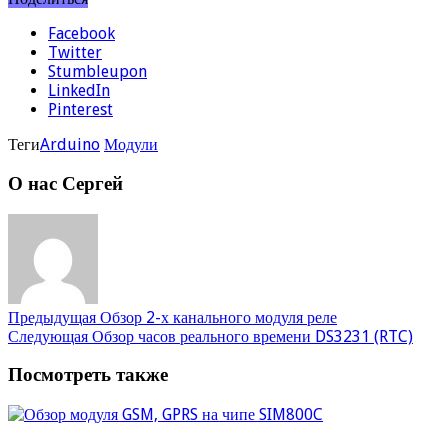
Facebook
Twitter
Stumbleupon
LinkedIn
Pinterest
Теги
Arduino
Модули
О нас Сергей
Предыдущая
Обзор 2-х канального модуля реле
Следующая
Обзор часов реального времени DS3231 (RTC)
Посмотреть также