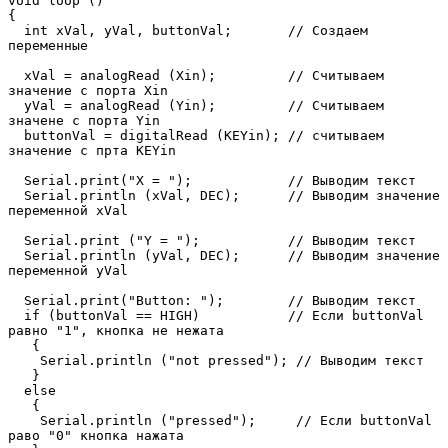
void loop ()

{

  int xVal, yVal, buttonVal;       // Создаем 
переменные

  xVal = analogRead (Xin);         // Считываем 
значение с порта Xin

  yVal = analogRead (Yin);         // Считываем 
значене с порта Yin

  buttonVal = digitalRead (KEYin); // считываем 
значение с прта KEYin

  Serial.print("X = ");            // Выводим текст

  Serial.println (xVal, DEC);      // Выводим значение 
переменной xVal

  Serial.print ("Y = ");           // Выводим текст

  Serial.println (yVal, DEC);      // Выводим значение 
переменной yVal

  Serial.print("Button: ");        // Выводим текст

  if (buttonVal == HIGH)           // Если buttonVal 
равно "1", кнопка не нежата 

   {            

    Serial.println ("not pressed"); // Выводим текст

   }

  else

   {

    Serial.println ("pressed");     // Если buttonVal 
раво "0" кнопка нажата 
