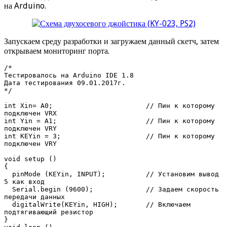
на Arduino.
Запускаем среду разработки и загружаем данный скетч, затем
открываем мониторинг порта.
/* 

Тестировалось на Arduino IDE 1.8

Дата тестирования 09.01.2017г.

*/

int Xin= A0;                       // Пин к которому 
подключен VRX

int Yin = A1;                      // Пин к которому 
подключен VRY

int KEYin = 3;                     // Пин к которому 
подключен VRY

void setup ()

{

  pinMode (KEYin, INPUT);          // Установим вывод 
5 как вход

  Serial.begin (9600);             // Задаем скорость 
передачи данных

  digitalWrite(KEYin, HIGH);       // Включаем 
подтягивающий резистор

}
