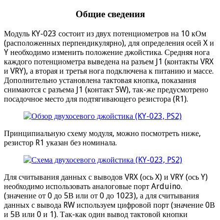
Общие сведения
Модуль KY-023 состоит из двух потенциометров на 10 кОм
(расположенных перпендикулярно), для определения осей X и
Y необходимо изменить положение джойстика. Средняя нога
каждого потенциометра выведена на разъем J1 (контакты VRX
и VRY), а вторая и третья нога подключена к питанию и массе.
Дополнительно установлена тактовая кнопка, показания
снимаются с разъема J1 (контакт SW), так-же предусмотрено
посадочное место для подтягивающего резистора (R1).
Принципиальную схему модуля, можно посмотреть ниже,
резистор R1 указан без номинала.
Для считывания данных с выводов VRX (ось X) и VRY (ось Y)
необходимо использовать аналоговые порт Arduino.
(значение от 0 до 5В или от 0 до 1023), а для считывания
данных с вывода RW используем цифровой порт (значение 0В
и 5В или 0 и 1). Так-как один вывод тактовой кнопки