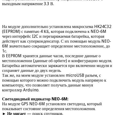
выходным напряжение 3.3 В.
На модуле дополнительно установлена микросхема HK24C32
(EEPROM) с памятью 4 КБ, которая подключена к NEO-6M
через интерфейс I2C и перезаряжаемая батарейка, которая
действует как суперконденсатор. С их помощью модуль NEO-
6M значительно сокращает определение местоположение, до
1с.
В EEPROM хранятся данные часов, последние данные о
местоположении (данные об орбите) и конфигурацию модуля.
Батарейка автоматически заряжается при включении модуля и
сохраняет данные до двух недель.
Так же, на моем модуле установлен microUSB разъем, с
помощью которого можно подключить модуль напрямую к
компьютеру, что позволяет получать данные минуя
контроллер Arduino.
Светодиодный индикатор NEO-6M:
На модуле GPS NEO-6M установлен светодиод, который
показывает состояние определения местоположения.
►
Не мигает
— поиск спутников.