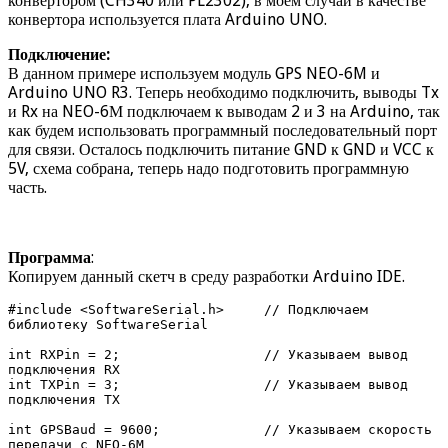
конвертором (CH340 или PL2302), в моем случаи в качестве
конвертора используется плата Arduino UNO.
Подключение:
В данном примере используем модуль GPS NEO-6M и
Arduino UNO R3. Теперь необходимо подключить, выводы Tx
и Rx на NEO-6М подключаем к выводам 2 и 3 на Arduino, так
как будем использовать программный последовательный порт
для связи. Осталось подключить питание GND к GND и VCC к
5V, схема собрана, теперь надо подготовить программную
часть.
Программа
:
Копируем данный скетч в среду разработки Arduino IDE.
#include <SoftwareSerial.h>     // Подключаем 
библиотеку SoftwareSerial 

int RXPin = 2;                  // Указываем вывод 
подключения RX  

int TXPin = 3;                  // Указываем вывод 
подключения TX

int GPSBaud = 9600;             // Указываем скорость 
передачи с NEO-6M
