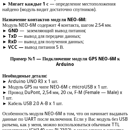
►
Мигает каждые 1 с
— определение местоположения
найдено (модуль видит достаточно спутников).
Назначение контактов
модуля NEO-6M:
Модуль NEO-6M содержит 4 контакта, шагом 2.54 мм.
►
GND
— заземляющий вывод питания;
►
TxD
— вывод для передачи данных;
►
RxD
— вывод для получения данных;
►
VCC —
вывод питания 5 В.
Пример №1 — Подключение модуля GPS NEO-6M к
Arduino
Необходимые детали:
► Arduino UNO R3 x 1 шт.
► Модуль GPS на чипе NEO-6M с microUSB x 1 шт.
► Провод DuPont, 2,54 мм, 20 см, F-M (Female — Male) x
1 шт.
► Кабель USB 2.0 A-B x 1 шт.
Особенность модуля NEO-6M в том, что он начинает выдавать
данные по UART после включения. Если у Вас модуль без USB
разъема, как у меня, можно воспользоваться обычным TTL