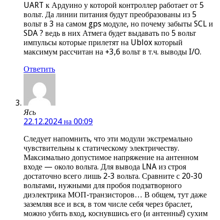
UART к Ардуино у которой контроллер работает от 5
вольт. Да линии питания будут преобразованы из 5
вольт в 3 на самом gps модуле, но почему забыты SCL и
SDA ? ведь в них Атмега будет выдавать по 5 вольт
импульсы которые прилетят на Ublox который
максимум рассчитан на +3,6 вольт в т.ч. выводы I/O.
Ответить
Ясь
22.12.2024 на 00:09
Следует напомнить, что эти модули экстремально
чувствительны к статическому электричеству.
Максимально допустимое напряжение на антенном
входе — около вольта. Для вывода LNA из строя
достаточно всего лишь 2-3 вольта. Сравните с 20-30
вольтами, нужными для пробоя подзатворного
диэлектрика МОП-транзисторов… В общем, тут даже
заземляя все и вся, в том числе себя через браслет,
можно убить вход, коснувшись его (и антенны!) сухим