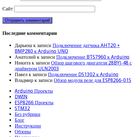
Сайт
Последние комментарии
Дарьюш
к записи
Подключение датчика AHT20 +
BMP280 к Arduino UNO
Анатолий
к записи
Подключение BTS7960 к Arduino
Никита
к записи
Обзор шагового двигателя 28BYJ-48 с
драйвером ULN2003
Павел
к записи
Подключение DS1302 к Arduino
Владмир
к записи
Обзор модуля реле для ESP8266-01S
Arduino Проекты
DWIN
ESP8266 Проекты
STM32
Без рубрики
Блог
Инструкции
Обзоры