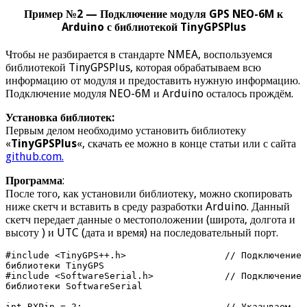
Пример №2 — Подключение модуля GPS NEO-6M к
Arduino с библиотекой TinyGPSPlus
Чтобы не разбирается в стандарте NMEA, воспользуемся
библиотекой TinyGPSPlus, которая обрабатываем всю
информацию от модуля и предоставить нужную информацию.
Подключение модуля NEO-6M и Arduino осталось прождём.
Установка библиотек:
Первым делом необходимо установить библиотеку
«
TinyGPSPlus
«, скачать ее можно в конце статьи или с сайта
github.com.
Программа
:
После того, как установили библиотеку, можно скопировать
ниже скетч и вставить в среду разработки Arduino. Данный
скетч передает данные о местоположении (широта, долгота и
высоту ) и UTC (дата и время) на последовательный порт.
#include <TinyGPS++.h>                  // Подключение 
библиотеки TinyGPS

#include <SoftwareSerial.h>             // Подключение 
библиотеки SoftwareSerial

int RXPin = 2;                          // Указываем 