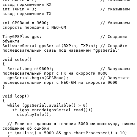
вывод подключения RX  

int TXPin = 3;                          // Указываем 
вывод подключения TX

int GPSBaud = 9600;                     // Указываем 
скорость передачи с NEO-6M

TinyGPSPlus gps;                        // Создание 
объекта 

SoftwareSerial gpsSerial(RXPin, TXPin); // Создайте 
последовательный связь под названием "gpsSerial"

void setup()

{

  Serial.begin(9600);                   // Запускаем 
последовательный порт с ПК на скорости 9600

  gpsSerial.begin(GPSBaud);             // Запустите 
последовательный порт с NEO-6M на скорости 9600

}

void loop()

{

  while (gpsSerial.available() > 0)

    if (gps.encode(gpsSerial.read()))

      displayInfo();

  // Если нет данных в течении 5000 миллисекунд, пишем 
сообщение об ошибки

  if (millis() > 5000 && gps.charsProcessed() < 10)
