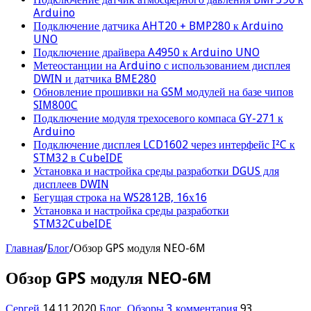
Arduino
Подключение датчика AHT20 + BMP280 к Arduino
UNO
Подключение драйвера A4950 к Arduino UNO
Метеостанции на Arduino с использованием дисплея
DWIN и датчика BME280
Обновление прошивки на GSM модулей на базе чипов
SIM800C
Подключение модуля трехосевого компаса GY-271 к
Arduino
Подключение дисплея LCD1602 через интерфейс I²C к
STM32 в CubeIDE
Установка и настройка среды разработки DGUS для
дисплеев DWIN
Бегущая строка на WS2812B, 16х16
Установка и настройка среды разработки
STM32CubeIDE
Главная
/
Блог
/
Обзор GPS модуля NEO-6M
Обзор GPS модуля NEO-6M
Сергей
14.11.2020
Блог
,
Обзоры
3 комментария
93