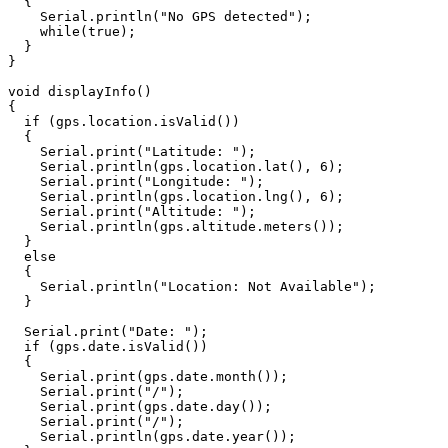
  {

    Serial.println("No GPS detected");

    while(true);

  }

}

void displayInfo()

{

  if (gps.location.isValid())

  {

    Serial.print("Latitude: ");

    Serial.println(gps.location.lat(), 6);

    Serial.print("Longitude: ");

    Serial.println(gps.location.lng(), 6);

    Serial.print("Altitude: ");

    Serial.println(gps.altitude.meters());

  }

  else

  {

    Serial.println("Location: Not Available");

  }

  Serial.print("Date: ");

  if (gps.date.isValid())

  {

    Serial.print(gps.date.month());

    Serial.print("/");

    Serial.print(gps.date.day());

    Serial.print("/");

    Serial.println(gps.date.year());
