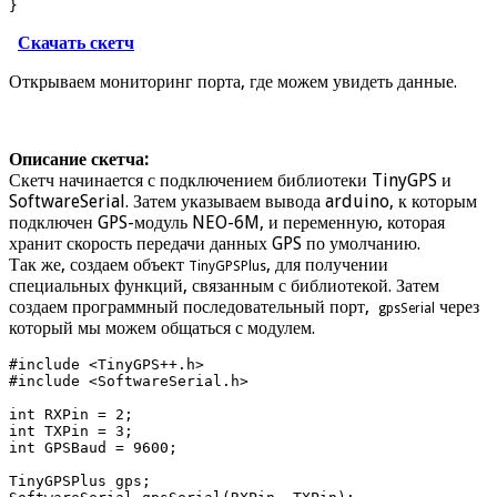
}
Скачать скетч
Открываем мониторинг порта, где можем увидеть данные.
Описание скетча:
Скетч начинается с подключением библиотеки TinyGPS и
SoftwareSerial. Затем указываем вывода arduino, к которым
подключен GPS-модуль NEO-6M, и переменную, которая
хранит скорость передачи данных GPS по умолчанию.
Так же, создаем объект
, для получении
TinyGPSPlus
специальных функций, связанным с библиотекой. Затем
создаем программный последовательный порт,
через
gpsSerial
который мы можем общаться с модулем.
#include <TinyGPS++.h>

#include <SoftwareSerial.h>

int RXPin = 2;

int TXPin = 3;

int GPSBaud = 9600;

TinyGPSPlus gps;
