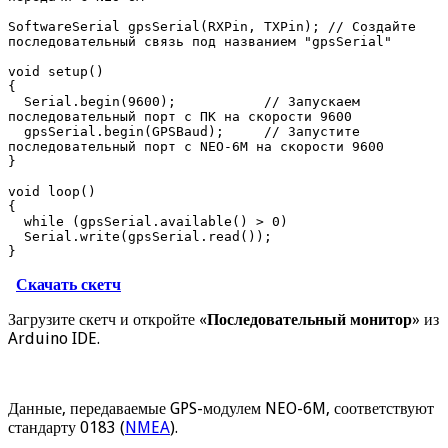
SoftwareSerial gpsSerial(RXPin, TXPin); // Создайте 
последовательный связь под названием "gpsSerial"

void setup()

{

  Serial.begin(9600);           // Запускаем 
последовательный порт с ПК на скорости 9600

  gpsSerial.begin(GPSBaud);     // Запустите 
последовательный порт с NEO-6M на скорости 9600

}

void loop()

{

  while (gpsSerial.available() > 0)

  Serial.write(gpsSerial.read());

}
Скачать скетч
Загрузите скетч и откройте «
Последовательный монитор
» из
Arduino IDE.
Данные, передаваемые GPS-модулем NEO-6M, соответствуют
стандарту 0183 (
NMEA
).