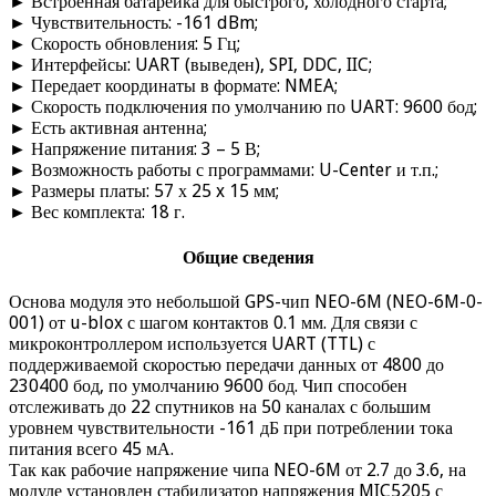
► Встроенная батарейка для быстрого, холодного старта;
► Чувствительность: -161 dBm;
► Скорость обновления: 5 Гц;
► Интерфейсы: UART (выведен), SPI, DDC, IIC;
► Передает координаты в формате: NMEA;
► Скорость подключения по умолчанию по UART: 9600 бод;
► Есть активная антенна;
► Напряжение питания: 3 – 5 В;
► Возможность работы с программами: U-Center и т.п.;
► Размеры платы: 57 х 25 x 15 мм;
► Вес комплекта: 18 г.
Общие сведения
Основа модуля это небольшой GPS-чип NEO-6M (NEO-6M-0-
001) от u-blox с шагом контактов 0.1 мм. Для связи с
микроконтроллером используется UART (TTL) с
поддерживаемой скоростью передачи данных от 4800 до
230400 бод, по умолчанию 9600 бод. Чип способен
отслеживать до 22 спутников на 50 каналах с большим
уровнем чувствительности -161 дБ при потреблении тока
питания всего 45 мА.
Так как рабочие напряжение чипа NEO-6M от 2.7 до 3.6, на
модуле установлен стабилизатор напряжения MIC5205 с