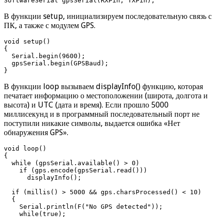
SoftwareSerial gpsSerial(RXPin, TXPin);
В функции setup, инициализируем последовательную связь с
ПК, а также с модулем GPS.
void setup()

{

  Serial.begin(9600);

  gpsSerial.begin(GPSBaud);

}
В функции loop вызываем displayInfo() функцию, которая
печатает информацию о местоположении (широта, долгота и
высота) и UTC (дата и время). Если прошло 5000
миллисекунд и в программный последовательный порт не
поступили никакие символы, выдается ошибка «Нет
обнаружения GPS».
void loop()

{

  while (gpsSerial.available() > 0)

    if (gps.encode(gpsSerial.read()))

      displayInfo();

  if (millis() > 5000 && gps.charsProcessed() < 10)

  {

    Serial.println(F("No GPS detected"));

    while(true);
