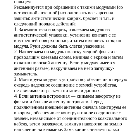
пальцем.
Рекомендуется при обращении с такими модулями (со
встроенной антенной) использовать весь арсенал
защиты: антистатический коврик, браслет и т.п., и
следующий порядок действий:
1. Заземлив тело и коврик, извлекаем модуль из
антистатической упаковки, установив контакт с ее
внутренней поверхностью, а затем взявшись за экран
модуля. Руки должны быть слегка уважнены.
2. Наклеиваем на модуль полоску медной фольги с
проводящим клеевым слоем, начиная с экрана и затем
охватив полоской антенну. Если у модуля имеется
антенный разъем, накручиваем на него заглушку-
замыкатель.
3. Монтируем модуль в устройство, обеспечив в первую
очередь надежное соединение с землей устройства,
независимое от разъема питания и данных.
4. Если антенна встроенная — снимаем закоротку из
фольги и больше антенну не трогаем. Перед
подключением внешней антенны сначала монтируем ее
в корпус, обеспечив ее конструктивное соединение с
землей, независимое от соединительного коаксиального
кабеля, затем разряжаем, замкнув накоротко на землю
напыление на керамике. Замыкание снимаем только