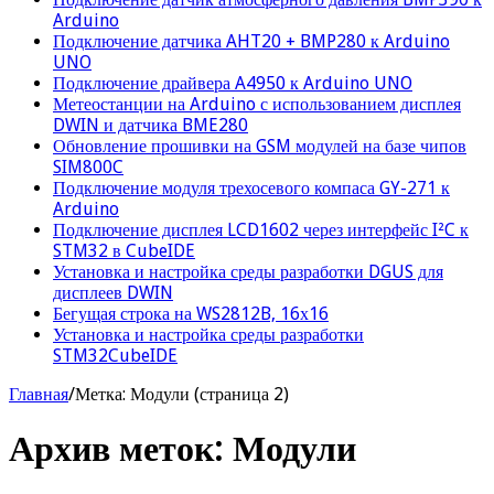
Arduino
Подключение датчика AHT20 + BMP280 к Arduino
UNO
Подключение драйвера A4950 к Arduino UNO
Метеостанции на Arduino с использованием дисплея
DWIN и датчика BME280
Обновление прошивки на GSM модулей на базе чипов
SIM800C
Подключение модуля трехосевого компаса GY-271 к
Arduino
Подключение дисплея LCD1602 через интерфейс I²C к
STM32 в CubeIDE
Установка и настройка среды разработки DGUS для
дисплеев DWIN
Бегущая строка на WS2812B, 16х16
Установка и настройка среды разработки
STM32CubeIDE
Главная
/
Метка:
Модули
(страница 2)
Архив меток:
Модули