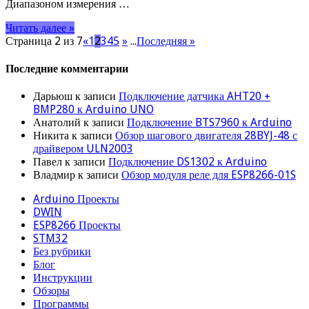
Диапазоном измерения …
Читать далее »
Страница 2 из 7
«
1
2
3
4
5
»
...
Последняя »
Последние комментарии
Дарьюш
к записи
Подключение датчика AHT20 +
BMP280 к Arduino UNO
Анатолий
к записи
Подключение BTS7960 к Arduino
Никита
к записи
Обзор шагового двигателя 28BYJ-48 с
драйвером ULN2003
Павел
к записи
Подключение DS1302 к Arduino
Владмир
к записи
Обзор модуля реле для ESP8266-01S
Arduino Проекты
DWIN
ESP8266 Проекты
STM32
Без рубрики
Блог
Инструкции
Обзоры
Программы