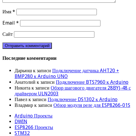
Имя
*
Email
*
Сайт
Последние комментарии
Дарьюш
к записи
Подключение датчика AHT20 +
BMP280 к Arduino UNO
Анатолий
к записи
Подключение BTS7960 к Arduino
Никита
к записи
Обзор шагового двигателя 28BYJ-48 с
драйвером ULN2003
Павел
к записи
Подключение DS1302 к Arduino
Владмир
к записи
Обзор модуля реле для ESP8266-01S
Arduino Проекты
DWIN
ESP8266 Проекты
STM32