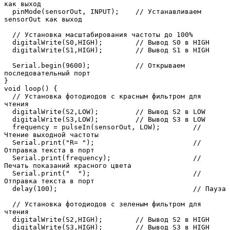
как выход

  pinMode(sensorOut, INPUT);    // Устанавливаем 
sensorOut как выход

  // Установка масштабирования частоты до 100% 

  digitalWrite(S0,HIGH);        // Вывод S0 в HIGH   

  digitalWrite(S1,HIGH);        // Вывод S1 в HIGH

  Serial.begin(9600);           // Открываем 
последовательный порт

}

void loop() {

  // Установка фотодиодов с красным фильтром для 
чтения

  digitalWrite(S2,LOW);         // Вывод S2 в LOW

  digitalWrite(S3,LOW);         // Вывод S3 в LOW

  frequency = pulseIn(sensorOut, LOW);        // 
Чтение выходной частоты

  Serial.print("R= ");                        // 
Отправка текста в порт

  Serial.print(frequency);                    // 
Печать показаний красного цвета

  Serial.print("  ");                         // 
Отправка текста в порт

  delay(100);                                 // Пауза

  // Установка фотодиодов с зеленым фильтром для 
чтения

  digitalWrite(S2,HIGH);        // Вывод S2 в HIGH

  digitalWrite(S3,HIGH);        // Вывод S3 в HIGH
