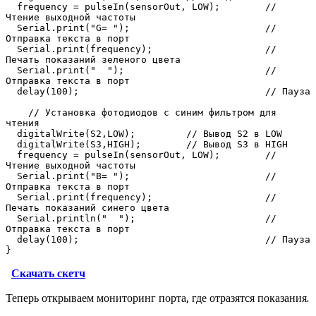
  frequency = pulseIn(sensorOut, LOW);        // 
Чтение выходной частоты

  Serial.print("G= ");                        // 
Отправка текста в порт

  Serial.print(frequency);                    // 
Печать показаний зеленого цвета

  Serial.print("  ");                         // 
Отправка текста в порт

  delay(100);                                 // Пауза

    // Установка фотодиодов с синим фильтром для 
чтения

  digitalWrite(S2,LOW);         // Вывод S2 в LOW

  digitalWrite(S3,HIGH);        // Вывод S3 в HIGH

  frequency = pulseIn(sensorOut, LOW);        // 
Чтение выходной частоты

  Serial.print("B= ");                        // 
Отправка текста в порт

  Serial.print(frequency);                    // 
Печать показаний синего цвета

  Serial.println("  ");                       // 
Отправка текста в порт

  delay(100);                                 // Пауза

}
Скачать скетч
Теперь открываем мониторинг порта, где отразятся показания.