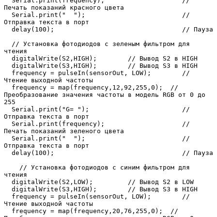
  Serial.print(frequency);                    // 
Печать показаний красного цвета

  Serial.print("  ");                         // 
Отправка текста в порт

  delay(100);                                 // Пауза

  // Установка фотодиодов с зеленым фильтром для 
чтения

  digitalWrite(S2,HIGH);        // Вывод S2 в HIGH

  digitalWrite(S3,HIGH);        // Вывод S3 в HIGH

  frequency = pulseIn(sensorOut, LOW);        // 
Чтение выходной частоты

  frequency = map(frequency,12,92,255,0);  // 
Преобразование значения частоты в модель RGB от 0 до 
255

  Serial.print("G= ");                        // 
Отправка текста в порт

  Serial.print(frequency);                    // 
Печать показаний зеленого цвета

  Serial.print("  ");                         // 
Отправка текста в порт

  delay(100);                                 // Пауза

    // Установка фотодиодов с синим фильтром для 
чтения

  digitalWrite(S2,LOW);         // Вывод S2 в LOW

  digitalWrite(S3,HIGH);        // Вывод S3 в HIGH

  frequency = pulseIn(sensorOut, LOW);        // 
Чтение выходной частоты

  frequency = map(frequency,20,76,255,0);  // 