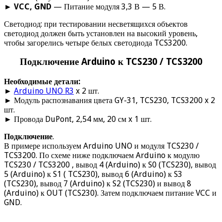
►
VCC, GND
— Питание модуля 3,3 В — 5 В.
Светодиод: при тестировании несветящихся объектов
светодиод должен быть установлен на высокий уровень,
чтобы загорелись четыре белых светодиода TCS3200.
Подключение Arduino к TCS230 / TCS3200
Необходимые детали:
►
Arduino UNO R3
x 2 шт.
► Модуль распознавания цвета GY-31, TCS230, TCS3200 x 2
шт.
► Провода DuPont, 2,54 мм, 20 см x 1 шт.
Подключение
.
В примере используем Arduino UNO и модуля TCS230 /
TCS3200. По схеме ниже подключаем Arduino к модулю
TCS230 / TCS3200 , вывод 4 (Arduino) к S0 (TCS230), вывод
5 (Arduino) к S1 ( TCS230), вывод 6 (Arduino) к S3
(TCS230), вывод 7 (Arduino) к S2 (TCS230) и вывод 8
(Arduino) к OUT (TCS230). Затем подключаем питание VCC и
GND.