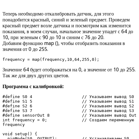
Теперь необходимо откалибровать датчик, для этого
понадобится красный, синий и зеленый предмет. Проведем
красный предмет возле датчика и посмотрим как изменится
показания, в моем случаи, начальное значение упадет с 64 до
10, при зеленым с 90 до 10 и синим с 76 до 20.
Добавим функцию map (), чтобы отобразить показания в
значения от 0 до 255.
frequency = map(frequency,10,64,255,0);
Значение 64 будет отображаться на 0, а значение от 10 до 255.
Так же для двух других цветов.
Программа с калибровкой:
#define S0 4                    // Указываем вывод S0

#define S1 5                    // Указываем вывод S1

#define S2 6                    // Указываем вывод S2

#define S3 7                    // Указываем вывод S3

#define sensorOut 8             // Указываем вывод Out

int frequency = 0;              // Создаем переменную 
frequency

void setup() {

  pinMode(S0, OUTPUT);          // Устанавливаем S0 