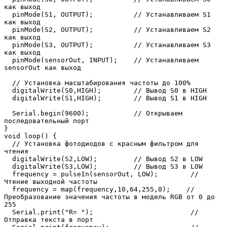
как выход

  pinMode(S1, OUTPUT);          // Устанавливаем S1 
как выход

  pinMode(S2, OUTPUT);          // Устанавливаем S2 
как выход

  pinMode(S3, OUTPUT);          // Устанавливаем S3 
как выход

  pinMode(sensorOut, INPUT);    // Устанавливаем 
sensorOut как выход

  // Установка масштабирования частоты до 100% 

  digitalWrite(S0,HIGH);        // Вывод S0 в HIGH   

  digitalWrite(S1,HIGH);        // Вывод S1 в HIGH

  Serial.begin(9600);           // Открываем 
последовательный порт

}

void loop() {

  // Установка фотодиодов с красным фильтром для 
чтения

  digitalWrite(S2,LOW);         // Вывод S2 в LOW

  digitalWrite(S3,LOW);         // Вывод S3 в LOW

  frequency = pulseIn(sensorOut, LOW);        // 
Чтение выходной частоты

  frequency = map(frequency,10,64,255,0);    // 
Преобразование значения частоты в модель RGB от 0 до 
255

  Serial.print("R= ");                        // 
Отправка текста в порт
