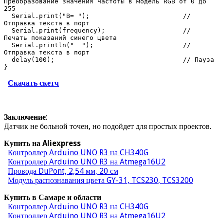
Преобразование значения частоты в модель RGB от 0 до 
255

  Serial.print("B= ");                        // 
Отправка текста в порт

  Serial.print(frequency);                    // 
Печать показаний синего цвета

  Serial.println("  ");                       // 
Отправка текста в порт

  delay(100);                                 // Пауза

}
Скачать скетч
Заключение
:
Датчик не больной точен, но подойдет для простых проектов.
Купить на Aliexpress
Контроллер Arduino UNO R3 на CH340G
Контроллер Arduino UNO R3 на Atmega16U2
Провода DuPont, 2,54 мм, 20 см
Модуль распознавания цвета GY-31, TCS230, TCS3200
Купить в Самаре и области
Контроллер Arduino UNO R3 на CH340G
Контроллер Arduino UNO R3 на Atmega16U2