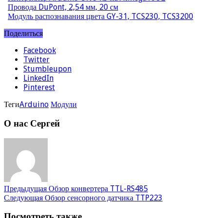
Провода DuPont, 2,54 мм, 20 см
Модуль распознавания цвета GY-31, TCS230, TCS3200
Поделиться
Facebook
Twitter
Stumbleupon
LinkedIn
Pinterest
Теги
Arduino
Модули
О нас Сергей
Предыдущая
Обзор конвертера TTL-RS485
Следующая
Обзор сенсорного датчика TTP223
Посмотреть также