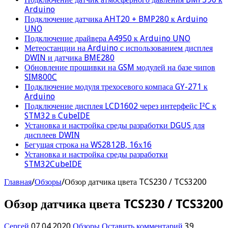
Arduino
Подключение датчика AHT20 + BMP280 к Arduino
UNO
Подключение драйвера A4950 к Arduino UNO
Метеостанции на Arduino с использованием дисплея
DWIN и датчика BME280
Обновление прошивки на GSM модулей на базе чипов
SIM800C
Подключение модуля трехосевого компаса GY-271 к
Arduino
Подключение дисплея LCD1602 через интерфейс I²C к
STM32 в CubeIDE
Установка и настройка среды разработки DGUS для
дисплеев DWIN
Бегущая строка на WS2812B, 16х16
Установка и настройка среды разработки
STM32CubeIDE
Главная
/
Обзоры
/
Обзор датчика цвета TCS230 / TCS3200
Обзор датчика цвета TCS230 / TCS3200
Сергей
07.04.2020
Обзоры
Оставить комментарий
39