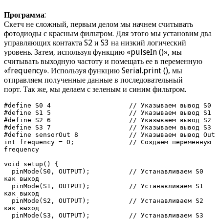
Программа
:
Скетч не сложный, первым делом мы начнем считывать
фотодиоды с красным фильтром. Для этого мы установим два
управляющих контакта S2 и S3 на низкий логический
уровень. Затем, используя функцию «pulseIn ()», мы
считывать выходную частоту и помещать ее в переменную
«frequency». Используя функцию Serial.print (), мы
отправляем полученные данные в последовательный
порт. Так же, мы делаем с зеленым и синим фильтром.
#define S0 4                    // Указываем вывод S0

#define S1 5                    // Указываем вывод S1

#define S2 6                    // Указываем вывод S2

#define S3 7                    // Указываем вывод S3

#define sensorOut 8             // Указываем вывод Out

int frequency = 0;              // Создаем переменную 
frequency

void setup() {

  pinMode(S0, OUTPUT);          // Устанавливаем S0 
как выход

  pinMode(S1, OUTPUT);          // Устанавливаем S1 
как выход

  pinMode(S2, OUTPUT);          // Устанавливаем S2 
как выход

  pinMode(S3, OUTPUT);          // Устанавливаем S3 