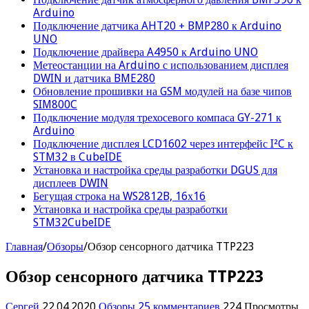
Arduino
Подключение датчика AHT20 + BMP280 к Arduino
UNO
Подключение драйвера A4950 к Arduino UNO
Метеостанции на Arduino с использованием дисплея
DWIN и датчика BME280
Обновление прошивки на GSM модулей на базе чипов
SIM800C
Подключение модуля трехосевого компаса GY-271 к
Arduino
Подключение дисплея LCD1602 через интерфейс I²C к
STM32 в CubeIDE
Установка и настройка среды разработки DGUS для
дисплеев DWIN
Бегущая строка на WS2812B, 16х16
Установка и настройка среды разработки
STM32CubeIDE
Главная
/
Обзоры
/
Обзор сенсорного датчика TTP223
Обзор сенсорного датчика TTP223
Сергей
22.04.2020
Обзоры
25 комментариев
224 Просмотры