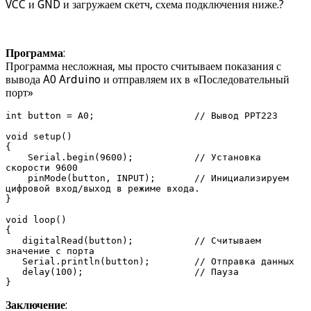
VCC и GND и загружаем скетч, схема подключения ниже.?
Программа
:
Программа несложная, мы просто считываем показания с
вывода A0 Arduino и отправляем их в «Последовательный
порт»
int button = A0;                  // Вывод PPT223

void setup()

{ 

    Serial.begin(9600);           // Установка 
скорости 9600 

    pinMode(button, INPUT);       // Инициализируем 
цифровой вход/выход в режиме входа.

}

void loop() 

{

   digitalRead(button);           // Считываем 
значение с порта 

   Serial.println(button);        // Отправка данных

   delay(100);                    // Пауза

}
Заключение
: