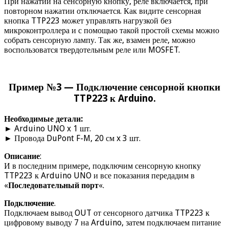
При нажатии на сенсорную кнопку, реле включается, при
повторном нажатии отключается. Как видите сенсорная
кнопка TTP223 может управлять нагрузкой без
микроконтроллера и с помощью такой простой схемы можно
собрать сенсорную лампу. Так же, взамен реле, можно
воспользоватся твердотельным реле или MOSFET.
Пример №3 — Подключение сенсорной кнопки
TTP223 к Arduino.
Необходимые детали:
► Arduino UNO x 1 шт.
► Провода DuPont F-M, 20 см x 3 шт.
Описание
:
И в последним примере, подключим сенсорную кнопку
TTP223 к Arduino UNO и все показания передадим в
«
Последовательный порт
«.
Подключение
.
Подключаем вывод OUT от сенсорного датчика TTP223 к
цифровому выводу 7 на Arduino, затем подключаем питание