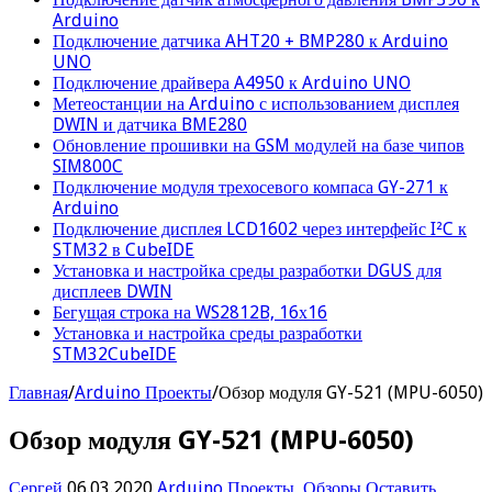
Arduino
Подключение датчика AHT20 + BMP280 к Arduino
UNO
Подключение драйвера A4950 к Arduino UNO
Метеостанции на Arduino с использованием дисплея
DWIN и датчика BME280
Обновление прошивки на GSM модулей на базе чипов
SIM800C
Подключение модуля трехосевого компаса GY-271 к
Arduino
Подключение дисплея LCD1602 через интерфейс I²C к
STM32 в CubeIDE
Установка и настройка среды разработки DGUS для
дисплеев DWIN
Бегущая строка на WS2812B, 16х16
Установка и настройка среды разработки
STM32CubeIDE
Главная
/
Arduino Проекты
/
Обзор модуля GY-521 (MPU-6050)
Обзор модуля GY-521 (MPU-6050)
Сергей
06.03.2020
Arduino Проекты
,
Обзоры
Оставить