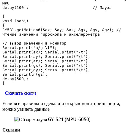
MPU

delay(100);                           // Пауза

}

void loop()

{

CY531.getMotion6(&ax, &ay, &az, &gx, &gy, &gz); // 
Чтение значений гироскопа и акселерометра

// вывод значений в монитор

Serial.print("a/g:\t");

Serial.print(ax); Serial.print("\t");

Serial.print(ay); Serial.print("\t");

Serial.print(az); Serial.print("\t");

Serial.print(gx); Serial.print("\t");

Serial.print(gy); Serial.print("\t");

Serial.println(gz);

delay(500); 

}
Скачать скетч
Если все правильно сделали и открыв мониторинг порта,
можно увидеть данные
Ссылки