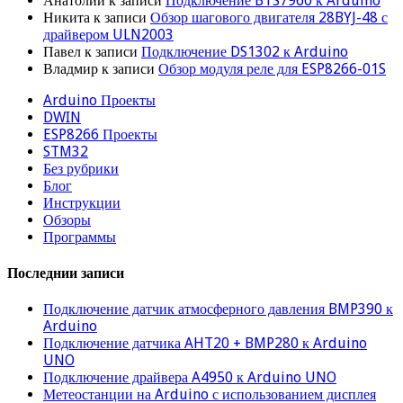
Анатолий
к записи
Подключение BTS7960 к Arduino
Никита
к записи
Обзор шагового двигателя 28BYJ-48 с
драйвером ULN2003
Павел
к записи
Подключение DS1302 к Arduino
Владмир
к записи
Обзор модуля реле для ESP8266-01S
Arduino Проекты
DWIN
ESP8266 Проекты
STM32
Без рубрики
Блог
Инструкции
Обзоры
Программы
Последнии записи
Подключение датчик атмосферного давления BMP390 к
Arduino
Подключение датчика AHT20 + BMP280 к Arduino
UNO
Подключение драйвера A4950 к Arduino UNO
Метеостанции на Arduino с использованием дисплея