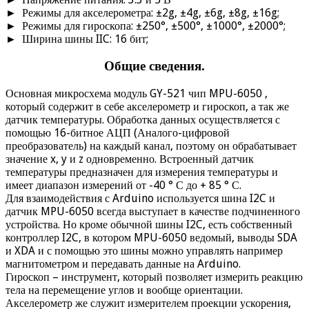
► Режимы для акселерометра: ±2g, ±4g, ±6g, ±8g, ±16g;
► Режимы для гироскопа: ±250°, ±500°, ±1000°, ±2000°;
► Ширина шины IIC: 16 бит;
Общие сведения.
Основная микросхема модуль GY-521 чип MPU-6050 ,
который содержит в себе акселерометр и гироскоп, а так же
датчик температуры. Обработка данных осуществляется с
помощью 16-битное АЦП (Аналого-цифровой
преобразователь) на каждый канал, поэтому он обрабатывает
значение x, y и z одновременно. Встроенный датчик
температуры предназначен для измерения температуры и
имеет диапазон измерений от -40 ° С до + 85 ° С.
Для взаимодействия с Arduino используется шина I2C и
датчик MPU-6050 всегда выступает в качестве подчиненного
устройства. Но кроме обычной шины I2C, есть собственный
контроллер I2C, в котором MPU-6050 ведомый, выводы SDA
и XDA и с помощью это шины можно управлять например
магнитометром и передавать данные на Arduino.
Гироскоп – инструмент, который позволяет измерить реакцию
тела на перемещение углов и вообще ориентации.
Акселерометр же служит измерителем проекции ускорения,