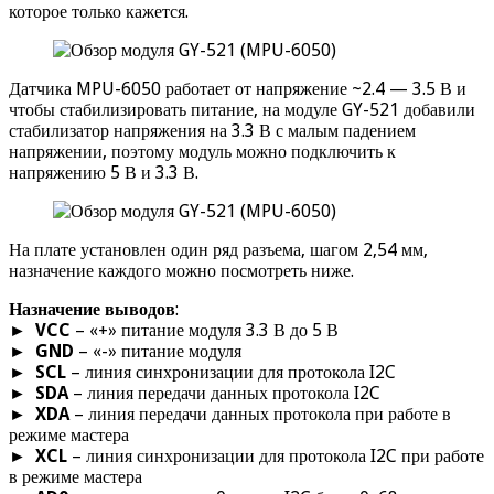
которое только кажется.
Датчика MPU-6050 работает от напряжение ~2.4 — 3.5 В и
чтобы стабилизировать питание, на модуле GY-521 добавили
стабилизатор напряжения на 3.3 В с малым падением
напряжении, поэтому модуль можно подключить к
напряжению 5 В и 3.3 В.
На плате установлен один ряд разъема, шагом 2,54 мм,
назначение каждого можно посмотреть ниже.
Назначение выводов
:
►
VCC
– «+» питание модуля 3.3 В до 5 В
►
GND
– «-» питание модуля
►
SCL
– линия синхронизации для протокола I2C
►
SDA
– линия передачи данных протокола I2C
►
XDA
– линия передачи данных протокола при работе в
режиме мастера
►
XCL
– линия синхронизации для протокола I2C при работе
в режиме мастера