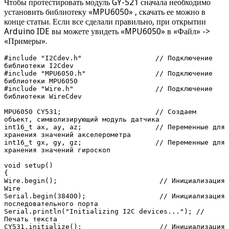
Чтобы протестировать модуль GY-521 сначала необходимо
установить библиотеку «MPU6050» , скачать ее можно в
конце статьи. Если все сделали правильно, при открытии
Arduino IDE вы можете увидеть «MPU6050» в «Файл» ->
«Примеры».
#include "I2Cdev.h"                  // Подключение 
библиотеки I2Cdev

#include "MPU6050.h"                 // Подключение 
библиотеки MPU6050 

#include "Wire.h"                    // Подключение 
библиотеки WireCdev

MPU6050 CY531;                       // Создаем 
объект, символизирующий модуль датчика

int16_t ax, ay, az;                  // Переменные для 
хранения значений акселерометра

int16_t gx, gy, gz;                  // Переменные для 
хранения значений гироскоп

void setup()

{

Wire.begin();                         // Инициализация 
Wire

Serial.begin(38400);                  // Инициализация 
последовательного порта

Serial.println("Initializing I2C devices..."); // 
Печать текста

CY531.initialize();                   // Инициализация 