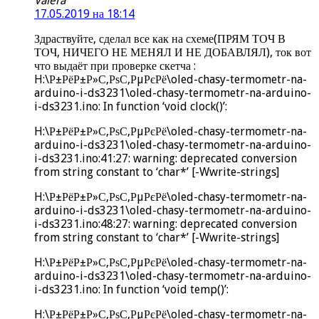
Valera
17.05.2019 на 18:14
Здраствуйте, сделал все как на схеме(ПРЯМ ТОЧ В
ТОЧ, НИЧЕГО НЕ МЕНЯЛ И НЕ ДОБАВЛЯЛ), ток вот
что выдаёт при проверке скетча :
H:\Р±РёР±Р»С‚РѕС‚РµРєРё\oled-chasy-termometr-na-
arduino-i-ds3231\oled-chasy-termometr-na-arduino-
i-ds3231.ino: In function ‘void clock()’:
H:\Р±РёР±Р»С‚РѕС‚РµРєРё\oled-chasy-termometr-na-
arduino-i-ds3231\oled-chasy-termometr-na-arduino-
i-ds3231.ino:41:27: warning: deprecated conversion
from string constant to ‘char*’ [-Wwrite-strings]
H:\Р±РёР±Р»С‚РѕС‚РµРєРё\oled-chasy-termometr-na-
arduino-i-ds3231\oled-chasy-termometr-na-arduino-
i-ds3231.ino:48:27: warning: deprecated conversion
from string constant to ‘char*’ [-Wwrite-strings]
H:\Р±РёР±Р»С‚РѕС‚РµРєРё\oled-chasy-termometr-na-
arduino-i-ds3231\oled-chasy-termometr-na-arduino-
i-ds3231.ino: In function ‘void temp()’:
H:\Р±РёР±Р»С‚РѕС‚РµРєРё\oled-chasy-termometr-na-