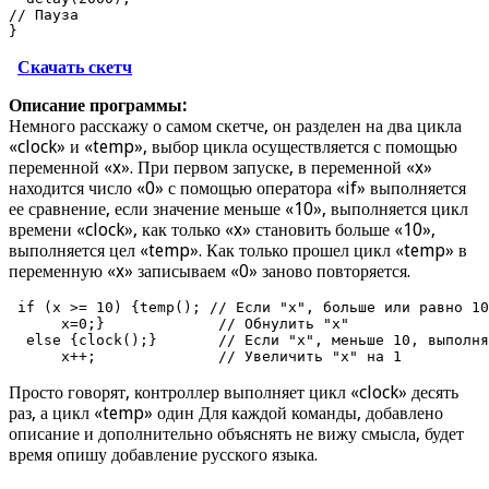
// Пауза

}
Скачать скетч
Описание программы:
Немного расскажу о самом скетче, он разделен на два цикла
«clock» и «temp», выбор цикла осуществляется с помощью
переменной «x». При первом запуске, в переменной «x»
находится число «0» с помощью оператора «if» выполняется
ее сравнение, если значение меньше «10», выполняется цикл
времени «clock», как только «x» становить больше «10»,
выполняется цел «temp». Как только прошел цикл «temp» в
переменную «x» записываем «0» заново повторяется.
 if (x >= 10) {temp(); // Если "x", больше или равно 10
      x=0;}             // Обнулить "x"

  else {clock();}       // Если "x", меньше 10, выполня
      x++;              // Увеличить "x" на 1
Просто говорят, контроллер выполняет цикл «clock» десять
раз, а цикл «temp» один Для каждой команды, добавлено
описание и дополнительно объяснять не вижу смысла, будет
время опишу добавление русского языка.