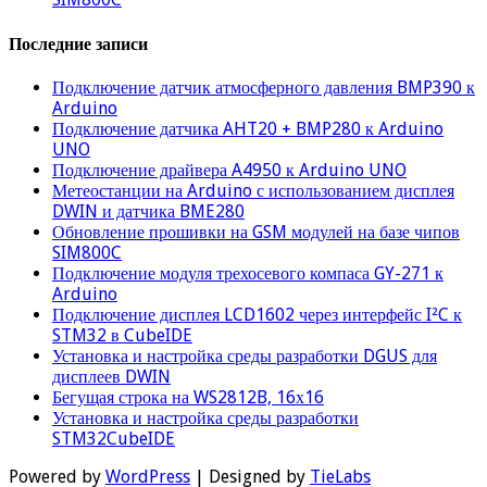
Последние записи
Подключение датчик атмосферного давления BMP390 к
Arduino
Подключение датчика AHT20 + BMP280 к Arduino
UNO
Подключение драйвера A4950 к Arduino UNO
Метеостанции на Arduino с использованием дисплея
DWIN и датчика BME280
Обновление прошивки на GSM модулей на базе чипов
SIM800C
Подключение модуля трехосевого компаса GY-271 к
Arduino
Подключение дисплея LCD1602 через интерфейс I²C к
STM32 в CubeIDE
Установка и настройка среды разработки DGUS для
дисплеев DWIN
Бегущая строка на WS2812B, 16х16
Установка и настройка среды разработки
STM32CubeIDE
Powered by
WordPress
| Designed by
TieLabs