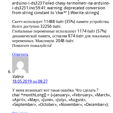
arduino-i-ds3231\oled-chasy-termometr-na-arduino-
i-ds3231.ino:59:41: warning: deprecated conversion
from string constant to ‘char*’ [-Wwrite-strings]
Скетч использует 11488 байт (35%) памяти устройства.
Всего доступно 32256 байт.
Глобальные переменные используют 1174 байт (57%)
динамической памяти, оставляя 874 байт для локальных
переменных. Максимум: 2048 байт.
Помогите пожалуйста!
Ответить
Valera
18.05.2019 на 08:27
У меня возникает вот такая ошибка. Что сделать ?
char *monthLong[] = {«January», «February», «March»,
«April», «May», «June», «July», «August»,
«September», «October», «November», «December»};