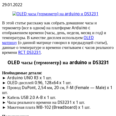
29.01.2022
В этой статье расскажу как собрать домашние часы и
термометр (все в одном) на платформе Arduino c
отображением времени (часы, день, неделя, месяц и год) и
температуры. В качестве дисплея используем
OLED
матрицу
(о данной матрице говорил в предыдущей статье),
данные о температуре и времени считываем с часов реального
времени
RCT DS3231
.
OLED часы (термометр) на arduino и DS3231
Необходимые детали:
► Arduino UNO R3 x 1 шт.
► OLED-дисплей 0.96, 128х64 x 1 шт.
► Провод DuPont, 2,54 мм, 20 см, F-M (Female — Male) x 1
шт.
► Кабель USB 2.0 A-B x 1 шт.
► Часы реального времени на DS3231 x 1 шт.
► Макетная плата MB-102 (Breadboard) x 1 шт.