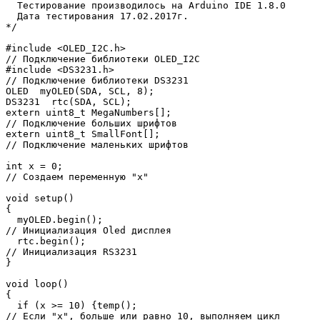
  Тестирование производилось на Arduino IDE 1.8.0

  Дата тестирования 17.02.2017г.

*/

#include <OLED_I2C.h>                                  
// Подключение библиотеки OLED_I2C

#include <DS3231.h>                                    
// Подключение библиотеки DS3231

OLED  myOLED(SDA, SCL, 8);                             

DS3231  rtc(SDA, SCL);                                 

extern uint8_t MegaNumbers[];                          
// Подключение больших шрифтов

extern uint8_t SmallFont[];                            
// Подключение маленьких шрифтов

int x = 0;                                             
// Создаем переменную "х"

void setup() 

{

  myOLED.begin();                                      
// Инициализация Oled дисплея

  rtc.begin();                                         
// Инициализация RS3231 

}

void loop()

{

  if (x >= 10) {temp();                                
// Если "x", больше или равно 10, выполняем цикл 