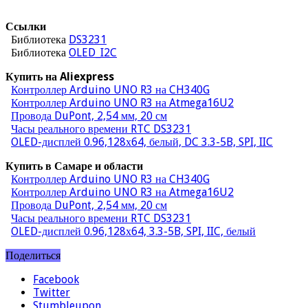
Ссылки
Библиотека
DS3231
Библиотека
OLED_I2C
Купить на Aliexpress
Контроллер Arduino UNO R3 на CH340G
Контроллер Arduino UNO R3 на Atmega16U2
Провода DuPont, 2,54 мм, 20 см
Часы реального времени RTC DS3231
OLED-дисплей 0.96,128х64, белый, DC 3.3-5B, SPI, IIC
Купить в Самаре и области
Контроллер Arduino UNO R3 на CH340G
Контроллер Arduino UNO R3 на Atmega16U2
Провода DuPont, 2,54 мм, 20 см
Часы реального времени RTC DS3231
OLED-дисплей 0.96,128х64, 3.3-5B, SPI, IIC, белый
Поделиться
Facebook
Twitter
Stumbleupon