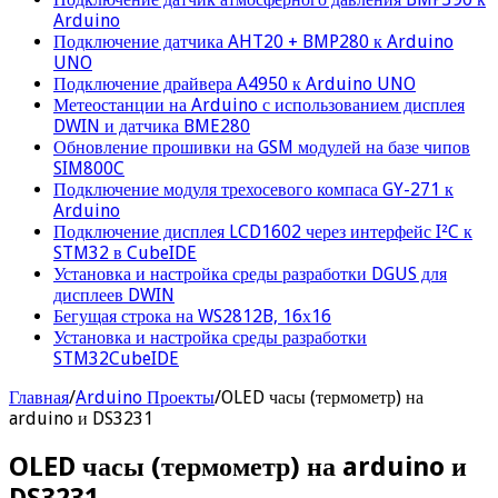
Arduino
Подключение датчика AHT20 + BMP280 к Arduino
UNO
Подключение драйвера A4950 к Arduino UNO
Метеостанции на Arduino с использованием дисплея
DWIN и датчика BME280
Обновление прошивки на GSM модулей на базе чипов
SIM800C
Подключение модуля трехосевого компаса GY-271 к
Arduino
Подключение дисплея LCD1602 через интерфейс I²C к
STM32 в CubeIDE
Установка и настройка среды разработки DGUS для
дисплеев DWIN
Бегущая строка на WS2812B, 16х16
Установка и настройка среды разработки
STM32CubeIDE
Главная
/
Arduino Проекты
/
OLED часы (термометр) на
arduino и DS3231
OLED часы (термометр) на arduino и
DS3231