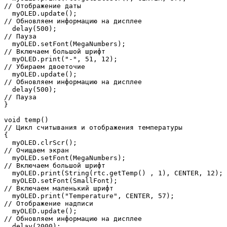
// Отображение даты

  myOLED.update();                                     
// Обновляем информацию на дисплее

  delay(500);                                          
// Пауза

  myOLED.setFont(MegaNumbers);                         
// Включаем большой шрифт

  myOLED.print("-", 51, 12);                           
// Убираем двоеточие

  myOLED.update();                                     
// Обновляем информацию на дисплее

  delay(500);                                          
// Пауза

}

void temp()                                            
// Цикл считывания и отображения температуры

{

  myOLED.clrScr();                                     
// Очищаем экран

  myOLED.setFont(MegaNumbers);                         
// Включаем большой шрифт

  myOLED.print(String(rtc.getTemp() , 1), CENTER, 12); 

  myOLED.setFont(SmallFont);                           
// Включаем маленький шрифт

  myOLED.print("Temperature", CENTER, 57);             
// Отображение надписи

  myOLED.update();                                     
// Обновляем информацию на дисплее

  delay(2000);                                         