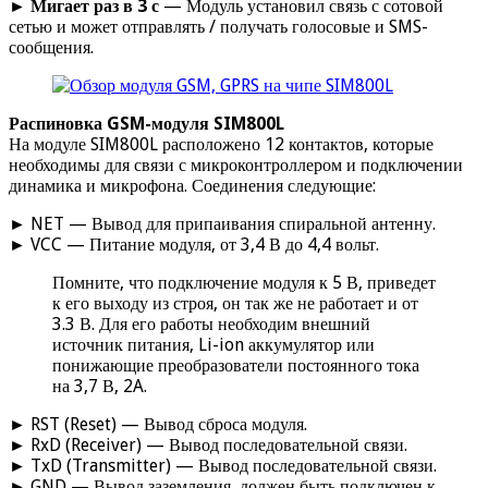
►
Мигает раз в 3 с
— Модуль установил связь с сотовой
сетью и может отправлять / получать голосовые и SMS-
сообщения.
Распиновка GSM-модуля SIM800L
На модуле SIM800L расположено 12 контактов, которые
необходимы для связи с микроконтроллером и подключении
динамика и микрофона. Соединения следующие:
► NET — Вывод для припаивания спиральной антенну.
► VCC — Питание модуля, от 3,4 В до 4,4 вольт.
Помните, что подключение модуля к 5 В, приведет
к его выходу из строя, он так же не работает и от
3.3 В. Для его работы необходим внешний
источник питания, Li-ion аккумулятор или
понижающие преобразователи постоянного тока
на 3,7 В, 2A.
► RST (Reset) — Вывод сброса модуля.
► RxD (Receiver) — Вывод последовательной связи.
► TxD (Transmitter) — Вывод последовательной связи.
► GND — Вывод заземления, должен быть подключен к