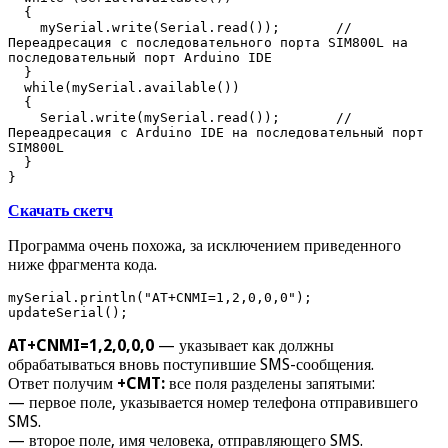
  {

    mySerial.write(Serial.read());       // 
Переадресация с последовательного порта SIM800L на 
последовательный порт Arduino IDE

  }

  while(mySerial.available()) 

  {

    Serial.write(mySerial.read());       // 
Переадресация c Arduino IDE на последовательный порт 
SIM800L

  }

}
Скачать скетч
Программа очень похожа, за исключением приведенного
ниже фрагмента кода.
mySerial.println("AT+CNMI=1,2,0,0,0"); 

updateSerial();
AT+CNMI=1,2,0,0,0
— указывает как должны
обрабатываться вновь поступившие SMS-сообщения.
Ответ получим
+CMT:
все поля разделены запятыми:
— первое поле, указывается номер телефона отправившего
SMS.
— второе поле, имя человека, отправляющего SMS.