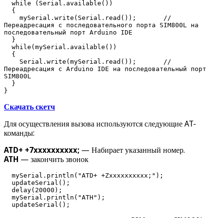
  while (Serial.available()) 

  {

    mySerial.write(Serial.read());       // 
Переадресация с последовательного порта SIM800L на 
последовательный порт Arduino IDE

  }

  while(mySerial.available()) 

  {

    Serial.write(mySerial.read());       // 
Переадресация c Arduino IDE на последовательный порт 
SIM800L

  }

}
Скачать скетч
Для осуществления вызова используются следующие AT-
команды:
ATD+ +7xxxxxxxxxx;
— Набирает указанный номер.
ATH
— закончить звонок
  mySerial.println("ATD+ +Zxxxxxxxxxx;"); 

  updateSerial();

  delay(20000); 

  mySerial.println("ATH");

  updateSerial();