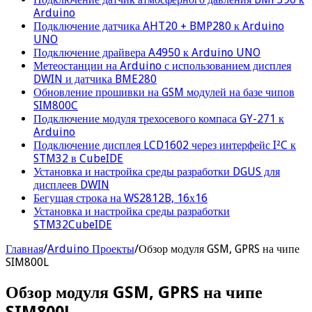
Arduino
Подключение датчика AHT20 + BMP280 к Arduino
UNO
Подключение драйвера A4950 к Arduino UNO
Метеостанции на Arduino с использованием дисплея
DWIN и датчика BME280
Обновление прошивки на GSM модулей на базе чипов
SIM800C
Подключение модуля трехосевого компаса GY-271 к
Arduino
Подключение дисплея LCD1602 через интерфейс I²C к
STM32 в CubeIDE
Установка и настройка среды разработки DGUS для
дисплеев DWIN
Бегущая строка на WS2812B, 16х16
Установка и настройка среды разработки
STM32CubeIDE
Главная
/
Arduino Проекты
/
Обзор модуля GSM, GPRS на чипе
SIM800L
Обзор модуля GSM, GPRS на чипе
SIM800L