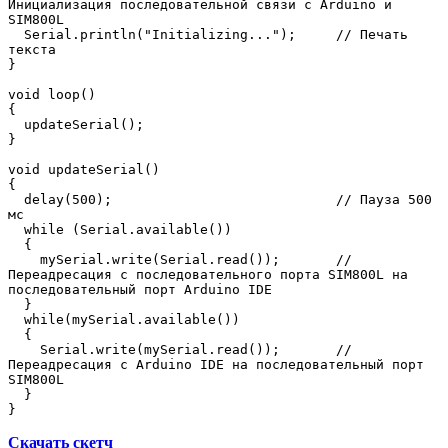
Инициализация последовательной связи с Arduino и 
SIM800L

  Serial.println("Initializing...");     // Печать 
текста 

}

void loop()

{

  updateSerial();

}

void updateSerial()

{

  delay(500);                            // Пауза 500 
мс

  while (Serial.available()) 

  {

    mySerial.write(Serial.read());       // 
Переадресация с последовательного порта SIM800L на 
последовательный порт Arduino IDE

  }

  while(mySerial.available()) 

  {

    Serial.write(mySerial.read());       // 
Переадресация c Arduino IDE на последовательный порт 
SIM800L

  }

}
Скачать скетч