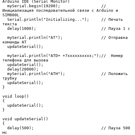
Arduino IDE (Serial Monitor)

  mySerial.begin(19200);                 // 
Инициализация последовательной связи с Arduino и 
SIM800L

  Serial.println("Initializing...");     // Печать 
текста

  delay(1000);                           // Пауза 1 с

  mySerial.println("AT");                // Отправка 
команды AT

  updateSerial();

  mySerial.println("ATD+ +7xxxxxxxxxx;");//  Номер 
телефона для вызова

  updateSerial();

  delay(20000); 

  mySerial.println("ATH");               // Положить 
трубку

  updateSerial();

}

void loop()

{

  updateSerial();

}

void updateSerial()

{

  delay(500);                            // Пауза 500 
мс
