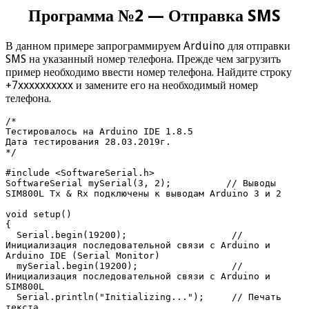
Программа №2 — Отправка SMS
В данном примере запрограммируем Arduino для отправки
SMS на указанный номер телефона. Прежде чем загрузить
пример необходимо ввести номер телефона. Найдите строку
+7xxxxxxxxxx и замените его на необходимый номер
телефона.
/* 

Тестировалось на Arduino IDE 1.8.5

Дата тестирования 28.03.2019г.

*/ 

#include <SoftwareSerial.h>

SoftwareSerial mySerial(3, 2);          // Выводы 
SIM800L Tx & Rx подключены к выводам Arduino 3 и 2

void setup()

{

  Serial.begin(19200);                   // 
Инициализация последовательной связи с Arduino и 
Arduino IDE (Serial Monitor)

  mySerial.begin(19200);                 // 
Инициализация последовательной связи с Arduino и 
SIM800L

  Serial.println("Initializing...");     // Печать 
текста
