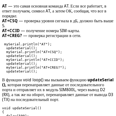
AT
— это самая основная команда AT. Если все работает, в
ответ получаем, символ AT, а затем ОК, сообщая, что все в
порядке.
AT+CSQ
— проверка уровня сигнала в дБ, должно быть выше
5.
AT+CCID
— получение номера SIM-карты.
AT+CREG?
— проверка регистрации в сети.
 mySerial.println("AT"); 

  updateSerial();

  mySerial.println("AT+CSQ"); 

  updateSerial();

  mySerial.println("AT+CCID"); 

  updateSerial();

  mySerial.println("AT+CREG?"); 

  updateSerial();
В функции void loop() мы вызываем функцию
updateSerial
(),
которая перенаправляет данные от последовательного
порта и отправляет их в модуль SIM800L, через вывод D2
(RX), а так же на оборот, перенаправляет данные от вывода D3
(TX) на последовательный порт.
void updateSerial()

{

  delay(500);
