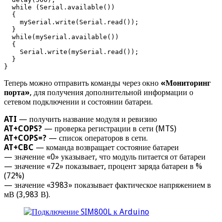
  while (Serial.available()) 

  {

    mySerial.write(Serial.read());

  }

  while(mySerial.available()) 

  {

    Serial.write(mySerial.read());

  }

}
Теперь можно отправить команды через окно
«Мониторинг
порта»
, для получения дополнительной информации о
сетевом подключении и состоянии батареи.
ATI
— получить название модуля и ревизию
AT+COPS?
— проверка регистрации в сети (MTS)
AT+COPS=?
— список операторов в сети.
AT+CBC
— команда возвращает состояние батареи
— значение «0» указывает, что модуль питается от батареи
— значение «72» показывает, процент заряда батареи в %
(72%)
— значение «3983» показывает фактическое напряжением в
мВ (3,983 В).