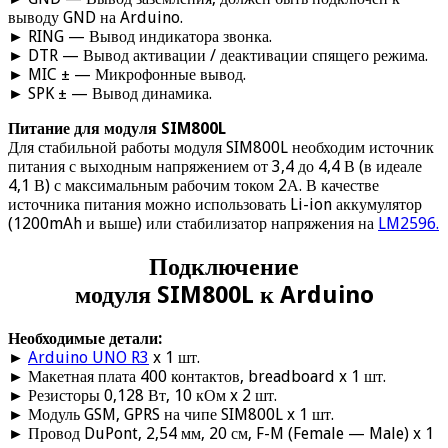
выводу GND на Arduino.
► RING — Вывод индикатора звонка.
► DTR — Вывод активации / деактивации спящего режима.
► MIC ± — Микрофонные вывод.
► SPK ± — Вывод динамика.
Питание для модуля SIM800L
Для стабильной работы модуля SIM800L необходим источник
питания с выходным напряжением от 3,4 до 4,4 В (в идеале
4,1 В) с максимальным рабочим током 2А. В качестве
источника питания можно использовать Li-ion аккумулятор
(1200mAh и выше) или стабилизатор напряжения на
LM2596.
Подключение
модуля SIM800L к Arduino
Необходимые детали:
►
Arduino UNO R3
x 1 шт.
► Макетная плата 400 контактов, breadboard x 1 шт.
► Резисторы 0,128 Вт, 10 кОм x 2 шт.
► Модуль GSM, GPRS на чипе SIM800L x 1 шт.
► Провод DuPont, 2,54 мм, 20 см, F-M (Female — Male) x 1