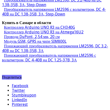
Преобразователь напряжения LM2596, DC 3.2-40B на DC
1.38-35B, 3А, Step-Down
Преобразователь напряжения LM2596 с вольтметром, DC 4-
40B на DC 1.38-35B, 3А, Step-Down
Купить в Самаре и области
Контроллер Arduino UNO R3 на CH340G
Контроллер Arduino UNO R3 на Atmega16U2
Провода DuPont, 2,54 мм, 20 см
Модуль GSM, GPRS на чипе SIM800L
Понижающий преобразователь напряжения LM2596, DC 3.2-
40B на DC 1.38-35B, 3А
Понижающий преобразователь напряжения LM2596 с
вольтметром, DC 4-40B на DC 1.25-37B, 3А
Поделиться
Facebook
Twitter
Stumbleupon
LinkedIn
Pinterest