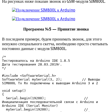
На рисунках ниже показан звонок из GSM-модуля SIM800L.
Программа №5 — Принятие звонка
В последнем примере, будем принимать звонок, для этого
ненужно специального скетча, необходимо просто считывать
постоянно данные с модуля SIM800L.
/* 

Тестировалось на Arduino IDE 1.8.5

Дата тестирования 28.03.2019г.

*/ 

#include <SoftwareSerial.h>

SoftwareSerial mySerial(3, 2);          // Выводы 
SIM800L Tx Rx подключены к выводам Arduino 3 и 2

void setup()

{

  Serial.begin(19200);                   // 
Инициализация последовательной связи с Arduino и 
Arduino IDE (Serial Monitor)

  mySerial.begin(19200);                 // 