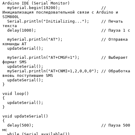
Arduino IDE (Serial Monitor)

  mySerial.begin(19200);                 // 
Инициализация последовательной связи с Arduino и 
SIM800L

  Serial.println("Initializing...");     // Печать 
текста

  delay(1000);                           // Пауза 1 с

  mySerial.println("AT");                // Отправка 
команды AT

  updateSerial();

  mySerial.println("AT+CMGF=1");         // Выбирает 
формат SMS

  updateSerial();

  mySerial.println("AT+CNMI=1,2,0,0,0"); // Обработка 
вновь поступившие SMS

  updateSerial();

}

void loop()

{

  updateSerial();

}

void updateSerial()

{

  delay(500);                            // Пауза 500 
мс

  while (Serial.available()) 
