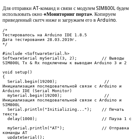
Для отправки AT-команд и связи с модулем SIM800L будем
использовать окно
«Мониторинг порта»
. Копируем
приведенный скетч ниже и загружаем его в Arduino.
/* 

Тестировалось на Arduino IDE 1.8.5

Дата тестирования 28.03.2019г.

*/ 

#include <SoftwareSerial.h>

SoftwareSerial mySerial(3, 2);          // Выводы 
SIM800L Tx & Rx подключены к выводам Arduino 3 и 2

void setup()

{

  Serial.begin(19200);                   // 
Инициализация последовательной связи с Arduino и 
Arduino IDE (Serial Monitor)

  mySerial.begin(19200);                 // 
Инициализация последовательной связи с Arduino и 
SIM800L

  Serial.println("Initializing...");    // Печать 
текста

  delay(1000);                          // Пауза 1 с

  mySerial.println("AT");               // Отправка 
команды AT

  updateSerial();
