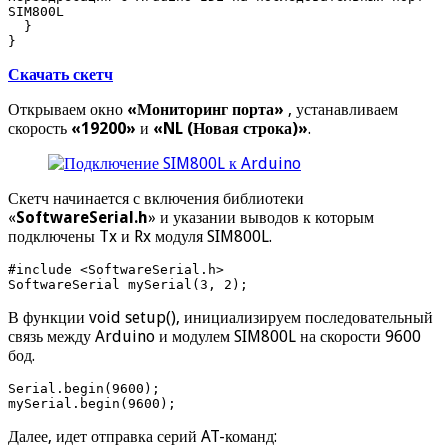
SIM800L

  }

}
Скачать скетч
Открываем окно
«Мониторинг порта»
, устанавливаем
скорость
«19200»
и
«NL (Новая строка)»
.
Скетч начинается с включения библиотеки
«
SoftwareSerial.h
» и указании выводов к которым
подключены Tx и Rx модуля SIM800L.
#include <SoftwareSerial.h>

SoftwareSerial mySerial(3, 2);         
В функции void setup(), инициализируем последовательный
связь между Arduino и модулем SIM800L на скорости 9600
бод.
Serial.begin(9600);

mySerial.begin(9600);
Далее, идет отправка серий AT-команд: