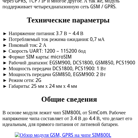
через GPRS, TCP / IP и многое другое. А так же, модуль
поддерживает четырехдиапазонную сеть GSM / GPRS.
Технические параметры
► Напряжение питания: 3.7 В ~ 4.4 В
► Потребляемый ток режима ожидания: 0,7 мА
► Пиковый ток: 2 А
► Скорость UART: 1200 – 115200 бод
► Формат SIM карты: microSIM
► Рабочий диапазон: EGSM900, DCS1800, GSM850, PCS1900
► Мощность передачи DCS1800, PCS1900: 1 Вт
► Мощность передачи GSM850, EGSM900: 2 Вт
► Режим сети: 2G
► Габариты: 25 мм х 24 мм х 4 мм
Общие сведения
В основе модуля лежит чип SIM800L от SimCom. Рабочее
напряжение чипа составляет от 3.4 В до 4.4 В, что делает его
идеальным, для прямого питания от литиевой батареи.