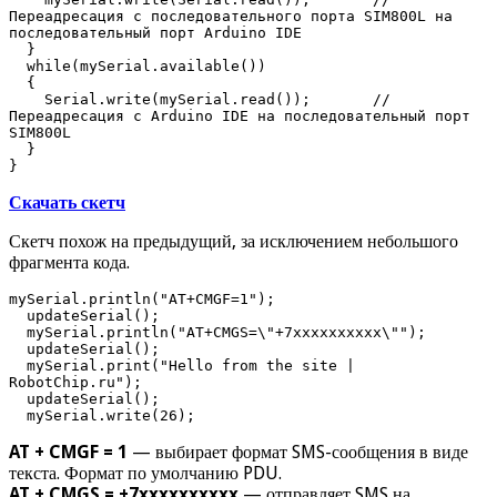
Переадресация с последовательного порта SIM800L на 
последовательный порт Arduino IDE

  }

  while(mySerial.available()) 

  {

    Serial.write(mySerial.read());       // 
Переадресация c Arduino IDE на последовательный порт 
SIM800L

  }

}
Скачать скетч
Скетч похож на предыдущий, за исключением небольшого
фрагмента кода.
mySerial.println("AT+CMGF=1"); 

  updateSerial();

  mySerial.println("AT+CMGS=\"+7xxxxxxxxxx\"");

  updateSerial();

  mySerial.print("Hello from the site | 
RobotChip.ru");

  updateSerial();

  mySerial.write(26);
AT + CMGF = 1
— выбирает формат SMS-сообщения в виде
текста. Формат по умолчанию PDU.
AT + CMGS = +7xxxxxxxxxx
— отправляет SMS на