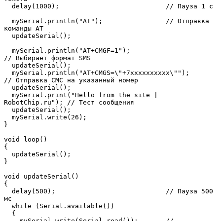
  delay(1000);                           // Пауза 1 с

  mySerial.println("AT");                // Отправка 
команды AT

  updateSerial();

  mySerial.println("AT+CMGF=1");                        
// Выбирает формат SMS

  updateSerial();

  mySerial.println("AT+CMGS=\"+7xxxxxxxxxx\"");         
// Отправка СМС на указанный номер

  updateSerial();

  mySerial.print("Hello from the site | 
RobotChip.ru"); // Тест сообщения

  updateSerial();

  mySerial.write(26);

}

void loop()

{

  updateSerial();

}

void updateSerial()

{

  delay(500);                            // Пауза 500 
мс

  while (Serial.available()) 

  {

    mySerial.write(Serial.read());       // 