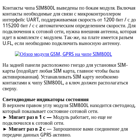
Контакты чипа SIM800L выведены по бокам модуля. Включая
контакты необходимые для связи с микроконтроллером
интерфейс UART, поддерживаемая скорость от 1200 бит / с до
115200 бит / с с автоматическим определением скорости. Для
подключения к сотовой сети, нужна внешняя антенна, которая
идет в комплекте с модулем. Так-же, на плате имеется разъем
U.FL, если необходимо подключить выносную антенну.
На задней панели расположено гнездо для установки SIM-
карты (подойдет любая SIM карта, главное чтобы была
активированная). Устанавливать SIM карту необхоимо
контактами к чипу SIM800L, а ключ должен располагаться
сверху.
Светодиодные индикаторы состояния
В верхнем правом углу модуля SIM800L находится светодиод,
который показывает состояние сотовой сети.
►
Мигает раз в 1 с —
Модуль работает, но еще не
подключился к сотовой сети.
►
Мигает раз в 2 с
— Запрошенное вами соединение для
передачи данных GPRS активно.