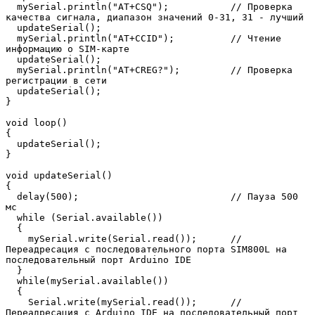
  mySerial.println("AT+CSQ");           // Проверка 
качества сигнала, диапазон значений 0-31, 31 - лучший

  updateSerial();

  mySerial.println("AT+CCID");          // Чтение 
информацию о SIM-карте

  updateSerial();

  mySerial.println("AT+CREG?");         // Проверка 
регистрации в сети

  updateSerial();

}

void loop()

{

  updateSerial();

}

void updateSerial()

{

  delay(500);                           // Пауза 500 
мс

  while (Serial.available()) 

  {

    mySerial.write(Serial.read());      // 
Переадресация с последовательного порта SIM800L на 
последовательный порт Arduino IDE

  }

  while(mySerial.available()) 

  {

    Serial.write(mySerial.read());      // 
Переадресация c Arduino IDE на последовательный порт 